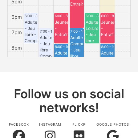
5pm
Entrainement
6pm
6:00 - 8:00
6:00 - 8:00
6:00 - 8:00
6:00 - 8:00
Adultes
Jeunes
Adultes
Jeunes
- Jeu
-
Loisirs
-
7pm
7:00 - 10:30
7:00 - 10:30
libre -
Entraînement
- Jeu
Entraînement
Adultes
Adultes
Compétiteurs
libre
- Jeu
Compétiteurs
et
8pm
8:00 - 10:30
8:00 - 10:30
libre -
- Jeu
Loisirs
Adultes
Adultes
Compétiteurs
libre
Compétiteurs
Compétiteurs
et
9pm
-
- Jeu
Loisirs
Entraînement
libre
10pm
Follow us on social
networks!
FACEBOOK
INSTAGRAM
FLICKR
GOOGLE PHOTOS