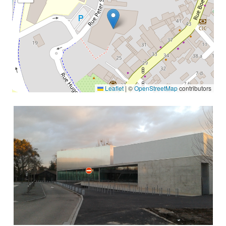
Leaflet
|
©
OpenStreetMap
contributors