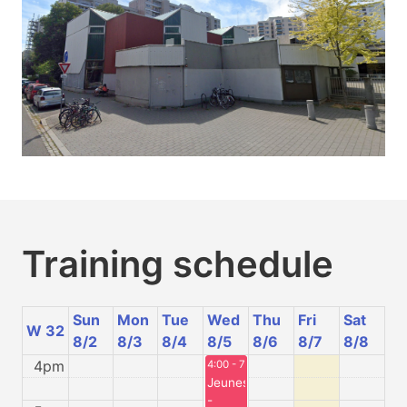
Training schedule
Sun
Mon
Tue
Wed
Thu
Fri
Sat
W 32
8/2
8/3
8/4
8/5
8/6
8/7
8/8
4pm
4:00 - 7:00
Jeunes
-